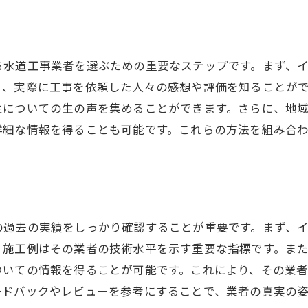
水道工事の基本を理解して安心の修理を実現
水道設備の基本構造を学ぶ
る水道工事業者を選ぶための重要なステップです。まず、
一般的な水道トラブルとその原因
り、実際に工事を依頼した人々の感想や評価を知ることが
緊急時の応急処置方法
性についての生の声を集めることができます。さらに、地
プロに依頼するべき修理の特徴
詳細な情報を得ることも可能です。これらの方法を組み合
DIYではなく業者に頼むメリット
修理後の維持管理のコツ
水道工事の見積もりを賢く活用する方法
見積もりの内訳を理解する
の過去の実績をしっかり確認することが重要です。まず、
適切な相場の見極め方
。施工例はその業者の技術水平を示す重要な指標です。ま
比較する際の重要ポイント
ついての情報を得ることが可能です。これにより、その業
値引き交渉を成功させるコツ
ードバックやレビューを参考にすることで、業者の真実の
不明点の質問でトラブルを防ぐ