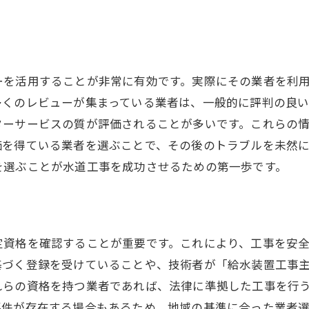
見積もりから契約までの流れ
安心の水道工事を提供する業者の見極め方
優良業者の特徴を知る
ーを活用することが非常に有効です。実際にその業者を利
トラブル対応の実績を確認
多くのレビューが集まっている業者は、一般的に評判の良
アフターサービスの充実度
ターサービスの質が評価されることが多いです。これらの
環境に配慮した工事の実施
価を得ている業者を選ぶことで、その後のトラブルを未然
を選ぶことが水道工事を成功させるための第一歩です。
技術力の確かな業者の選び方
顧客満足度の高い業者の見分け方
水道工事依頼の際に確認すべきポイント
現地調査の重要性と準備
定資格を確認することが重要です。これにより、工事を安
工事内容の詳細確認
基づく登録を受けていることや、技術者が「給水装置工事
れらの資格を持つ業者であれば、法律に準拠した工事を行
スケジュールの明確化
要件が存在する場合もあるため、地域の基準に合った業者