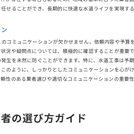
施工管理者との連携方法
て任せることができ、長期的に快適な水道ライフを実現す
不安を取り除くための相談法
工事完了後の確認事項
ョン
適切な水道工事で長期的な安心を手に入れる
とのコミュニケーションが欠かせません。依頼内容や予算
予防保全の考え方
行状況や疑問点については、積極的に確認することが重要
定期メンテナンスの重要性
の発生を未然に防ぐことができます。特に、水道工事は予
水道設備の耐用年数と更新時期
。このように、しっかりとしたコミュニケーションを心が
最新技術を用いた修理の利点
信頼性のある業者選びや適切なコミュニケーションの重要
省エネ工事を選ぶ理由
長持ちする設備選びのポイント
水道工事の選択肢を知って納得の修理を依頼
業者の選び方ガイド
修理と交換の選択基準
最新設備の導入メリット