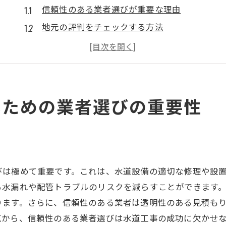
信頼性のある業者選びが重要な理由
地元の評判をチェックする方法
過去の実績を確認するポイント
口コミやレビューを活用した業者評価
業者の免許と認定資格の確認
不安を解消するためのコミュニケーション
いための業者選びの重要性
信頼できる水道工事業者の選び方ガイド
具体的な選び方の手順
複数業者の見積もり比較の重要性
契約前に確認すべき書類
びは極めて重要です。これは、水道設備の適切な修理や設
追加料金の発生を防ぐための注意点
る水漏れや配管トラブルのリスクを減らすことができます
ります。さらに、信頼性のある業者は透明性のある見積も
保証内容の確認方法
点から、信頼性のある業者選びは水道工事の成功に欠かせ
業者との良好な関係の築き方