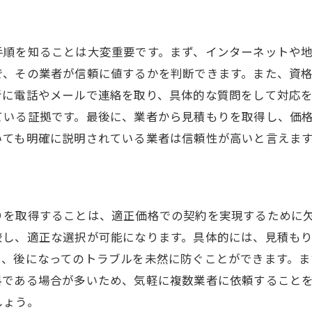
環境に優しい選択肢
使用用途に応じた設備選び
手順を知ることは大変重要です。まず、インターネットや
費用対効果を考えた工事計画
で、その業者が信頼に値するかを判断できます。また、資
将来を見据えた選択の重要性
者に電話やメールで連絡を取り、具体的な質問をして対応を
ている証拠です。最後に、業者から見積もりを取得し、価
いても明確に説明されている業者は信頼性が高いと言えま
りを取得することは、適正価格での契約を実現するために
較し、適正な選択が可能になります。具体的には、見積も
り、後になってのトラブルを未然に防ぐことができます。
料である場合が多いため、気軽に複数業者に依頼すること
しょう。