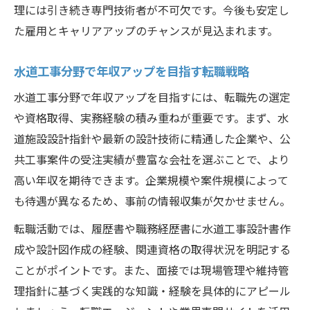
水道工事設計分野で求められる資質と姿勢
理には引き続き専門技術者が不可欠です。今後も安定し
水道工事設計に挑戦するメリットを解説
た雇用とキャリアアップのチャンスが見込まれます。
水道工事設計が転職市場で注目される理由
水道工事分野で年収アップを目指す転職戦略
水道施設設計指針の最新動向と資格取得戦略
水道施設設計指針の最新改定内容を知る
水道工事分野で年収アップを目指すには、転職先の選定
や資格取得、実務経験の積み重ねが重要です。まず、水
水道工事設計と日本水道協会の指針活用法
道施設設計指針や最新の設計技術に精通した企業や、公
水道施設設計指針 PDFを活用した学習法
共工事案件の受注実績が豊富な会社を選ぶことで、より
水道工事設計資格取得に必要な情報整理術
高い年収を期待できます。企業規模や案件規模によって
水道工事設計の資格合格を目指す準備法
も待遇が異なるため、事前の情報収集が欠かせません。
インフラ設計現場で活かす水道工事の実務知識
転職活動では、履歴書や職務経歴書に水道工事設計書作
水道工事設計で現場に必要な知識と技術
成や設計図作成の経験、関連資格の取得状況を明記する
水道工事設計がインフラ整備に果たす役割
ことがポイントです。また、面接では現場管理や維持管
水道工事設計の現場管理力を高めるコツ
理指針に基づく実践的な知識・経験を具体的にアピール
水道工事設計の実務スキル向上法を伝授