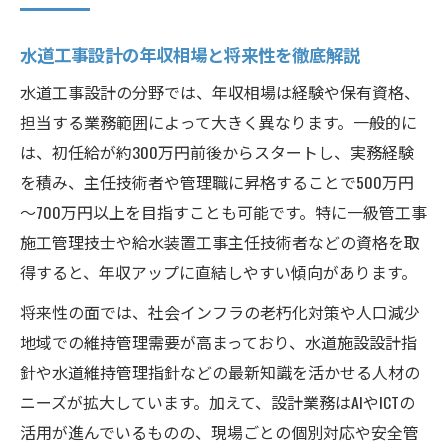
設計スキルと資格が水道工事の将来を切り開く
水道工事設計の年収相場と将来性を徹底解説
水道工事設計に必要なスキルと取得資格一
覧
水道工事設計の分野では、年収相場は経験や保有資格、
担当する業務範囲によって大きく異なります。一般的に
水道工事資格取得がキャリアに与える効果
は、初任給が約300万円前後からスタートし、実務経験
水道工事設計スキルを磨く実務経験の積み
を積み、主任技術者や管理職に昇格することで500万円
方
～700万円以上を目指すことも可能です。特に一級管工事
水道工事設計で活かせる最新の資格情報
施工管理技士や給水装置工事主任技術者などの資格を取
水道工事設計力を伸ばすための自己研鑽法
得すると、年収アップに直結しやすい傾向があります。
キャリアチェンジなら水道工事設計が有望
将来性の面では、社会インフラの老朽化対策や人口減少
未経験から水道工事設計へ転職するポイン
地域での維持管理需要が高まっており、水道施設設計指
ト
針や水道維持管理指針などの最新知識を活かせる人材の
水道工事設計職でキャリアチェンジを成功
ニーズが拡大しています。加えて、設計業務はAIやICTの
へ
活用が進んでいるものの、現場ごとの個別対応や安全管