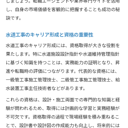
しましょう。転職エージェントや業界専門サイトを活用
水道工事設計書・設計図の基礎知識と活用
し、自身の市場価値を客観的に把握することも成功の秘
法
訣です。
実体験から学ぶ水道工事設計職の魅力と成長
水道工事のキャリア形成と資格の重要性
水道工事設計職で実感するやりがいと成長
水道工事のキャリア形成には、資格取得が大きな役割を
例
果たします。特に水道施設設計指針や水道維持管理指針
水道工事設計を通じて得た実務経験の価値
に基づく知識を持つことは、実務能力の証明となり、昇
水道工事設計職でキャリアアップを叶える
進や転職時の評価につながります。代表的な資格には、
道
一級管工事施工管理技士、二級管工事施工管理技士、給
水道工事設計職が語る現場のリアルな体験
水装置工事主任技術者などがあります。
談
これらの資格は、設計・施工両面での専門的な知識と経
水道工事設計で専門性を高める成長ストー
験が問われるため、取得には計画的な学習と実務経験が
リー
不可欠です。資格取得の過程で現場経験を積み重ねるこ
とで、設計書や設計図の作成能力も向上し、将来的には