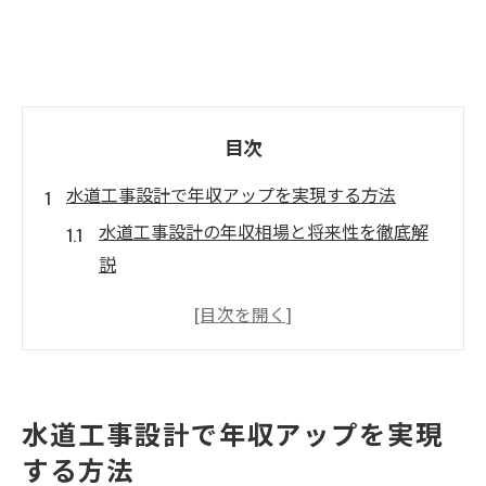
目次
水道工事設計で年収アップを実現する方法
水道工事設計の年収相場と将来性を徹底解
説
水道工事分野で年収アップを目指す転職戦
略
水道工事のキャリア形成と資格の重要性
水道工事設計が収入向上に与える影響とは
水道工事設計で年収アップを実現
水道工事設計で実践すべきスキルアップ方
する方法
法