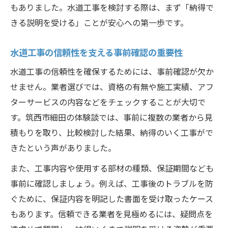
水道工事体験から学ぶ進行管理のコツ
もありました。水道工事を検討する際は、まず「納得で
きる説明を受ける」ことが安心への第一歩です。
補助金活用に役立つ水道工事の現場から学ぶ知
恵
水道工事の信頼性を支える事前確認の重要性
水道工事で活用できる補助金情報の集め方
水道工事の信頼性を確保するためには、事前確認が欠か
水道工事体験から考える補助金活用の流れ
せません。業者選びでは、資格の有無や施工実績、アフ
補助金申請時に注意すべき水道工事の条件
ターサービスの内容などをチェックすることが大切で
水道工事と補助金の連携で費用を抑える方
す。筑西市細田の体験談では、事前に複数の業者から見
法
積もりを取り、比較検討した結果、納得のいく工事がで
水道工事現場の声を活かした補助金活用術
きたという声がありました。
水回りの不安には体験が生きる水道工事のポイ
また、工事内容や使用する部材の種類、保証期間なども
ント
事前に確認しましょう。例えば、工事後のトラブルを防
水道工事体験が教える水回りの安心対策
ぐために、保証内容を明記した書面を受け取ったケース
水道工事の現場で役立つトラブル予防法
もあります。信頼できる業者を見極めるには、疑問点を
水回りリスクを減らす水道工事の知恵とは