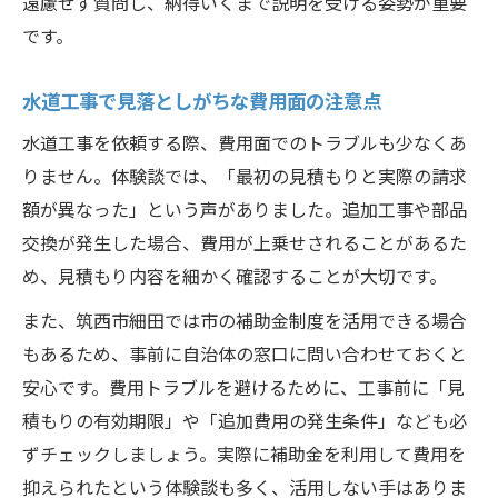
遠慮せず質問し、納得いくまで説明を受ける姿勢が重要
水道工事体験談が示す失敗しないコツ
です。
水道工事で大切にしたいアフターケア
水道工事で見落としがちな費用面の注意点
信頼できる水道工事業者を体験談を通じて見極
める
水道工事を依頼する際、費用面でのトラブルも少なくあ
りません。体験談では、「最初の見積もりと実際の請求
実体験に基づく水道工事業者選びの視点
額が異なった」という声がありました。追加工事や部品
水道工事を任せて良かった業者の共通点
交換が発生した場合、費用が上乗せされることがあるた
水道工事体験談でわかる信頼性の見極め方
め、見積もり内容を細かく確認することが大切です。
水道工事業者の対応力を体験から比較
また、筑西市細田では市の補助金制度を活用できる場合
安心できる水道工事業者の選び方のコツ
もあるため、事前に自治体の窓口に問い合わせておくと
安心です。費用トラブルを避けるために、工事前に「見
積もりの有効期限」や「追加費用の発生条件」なども必
ずチェックしましょう。実際に補助金を利用して費用を
抑えられたという体験談も多く、活用しない手はありま