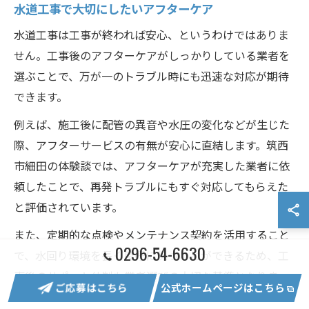
水道工事で大切にしたいアフターケア
水道工事は工事が終われば安心、というわけではありま
せん。工事後のアフターケアがしっかりしている業者を
選ぶことで、万が一のトラブル時にも迅速な対応が期待
できます。
例えば、施工後に配管の異音や水圧の変化などが生じた
際、アフターサービスの有無が安心に直結します。筑西
市細田の体験談では、アフターケアが充実した業者に依
頼したことで、再発トラブルにもすぐ対応してもらえた
と評価されています。
また、定期的な点検やメンテナンス契約を活用すること
0296-54-6630
で、水回り環境を長く良好に保つことができるため、工
事後のサポート体制も業者選びの大切な基準となりま
ご応募はこちら
公式ホームページはこちら
す。