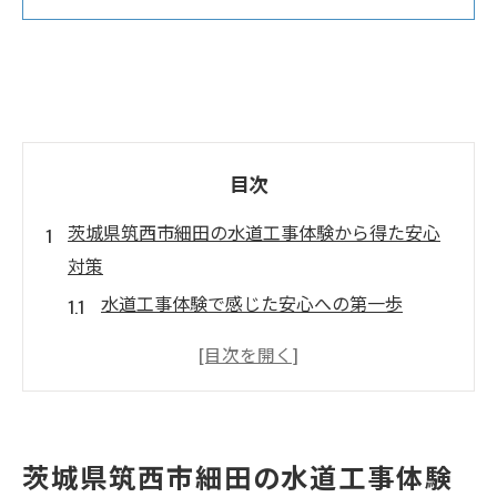
目次
茨城県筑西市細田の水道工事体験から得た安心
対策
水道工事体験で感じた安心への第一歩
水道工事の信頼性を支える事前確認の重要
性
水道工事で見落としがちな費用面の注意点
水道工事の失敗を防ぐための情報収集法
茨城県筑西市細田の水道工事体験
水道工事体験談が示すトラブル回避策