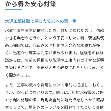
から得た安心対策
水道工事の成功事例で業者選びの判断力を高め
る
水道工事体験で感じた安心への第一歩
水道工事の成功例に学ぶ業者選定の基準
水道工事を実際に依頼した際、最初に感じたのは「信頼
信頼できる水道工事業者の特徴とは
できる業者かどうか」という不安でした。特に茨城県筑
水道工事の実体験が示す業者比較のポイン
西市細田では、水道管の老朽化や突発的な水漏れが多
ト
く、迅速かつ確実な対応が求められます。経験者の体験
水道工事選びで重視したい対応力と実績
談からは、事前の見積もり説明や工事内容の丁寧な説明
業者選びで後悔しないための水道工事体験
を受けることで、不安が大きく軽減されたという声が多
トラブルを防ぐ水道工事の適切な進め方体験談
く聞かれます。
水道工事でトラブルを防ぐヒントと体験談
また、工事の流れや費用について事前に把握しておくこ
水道工事前に準備すべきポイントを解説
とが、安心につながります。例えば、給排水設備の改修
水道工事現場で気づいた注意点とは
や水漏れ修理の際、現地調査時に疑問点をしっかり確認
水道工事の流れを把握して安心を確保
することで、想定外のトラブルを回避できたという事例