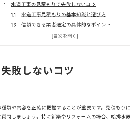
水道工事の見積もりで失敗しないコツ
水道工事見積もりの基本知識と選び方
信頼できる業者選定の具体的なポイント
水道工事の見積もりで注意すべき事項とは
見積もり項目の確認で失敗を防ぐ方法
配管工事見積もりの仕方と比較のコツ
安心できる水道工事の費用目安とは
で失敗しないコツ
水道工事費用の相場と目安を徹底解説
水道工賃の相場を知り適正価格を見極める
水道工事単価表の見方と活用ポイント
給排水設備工事の費用目安を把握しよう
の種類や内容を正確に把握することが重要です。見積もり
見積もりから分かる費用の内訳と注意点
に質問しましょう。特に新築やリフォームの場合、給排水
見積もり比較で水道工事費用を賢く抑える方法