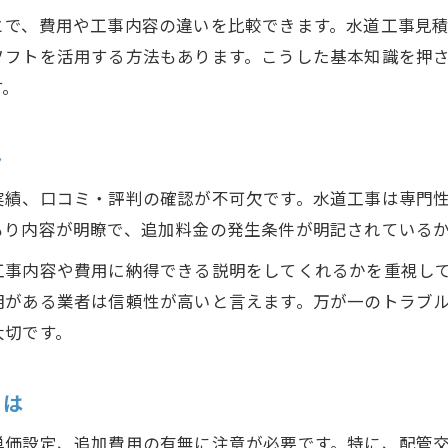
複数業者の水道工事見積もりを比較するコツ
とで、費用や工事内容の違いを比較できます。水道工事見
ソフトを活用する方法もあります。こうした基本知識を押
水道工事費用を抑えるための見積もり活用術
す。
見積もり比較時のポイントと注意点を解説
水道工事見積ソフトの使い方とメリット
ト
水道工事m単価を正しく把握する方法
適正価格を見極める水道工事見積もりの基準
実績、口コミ・評判の確認が不可欠です。水道工事は専門
もり内容が明瞭で、追加料金の発生条件が明記されている
水道工事見積もりの適正価格はどう判断する
工事内容ごとの費用基準と見積もりの見方
工事内容や費用に納得できる説明をしてくれるかを重視し
明がある業者は信頼性が高いと言えます。万が一のトラブ
水道工事見積もりで不当請求を防ぐチェック法
大切です。
水道工事単価表を活用した価格チェック方法
配管工事見積もりの基準と業者選びのヒント
とは
水道工事で見落としがちな費用項目を解説
水道工事見積もりでよくある追加費用とは
単価設定、追加費用の有無に注意が必要です。特に、配管