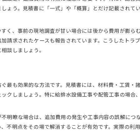
ましょう。見積書に「一式」や「概算」とだけ記載されて
見積書で見落としやすい項目を確認しよう
。
給排水設備工事で注意すべき費用項目
やすく、事前の現地調査が甘い場合には後から費用が膨ら
水道工事の見積もり時に確認したい内訳
追加請求されたケースも報告されています。こうしたトラ
配管工事見積もりの漏れやすいポイント
に相談しましょう。
納得できる水道工事見積書の読み解き方
水道工事見積書の記載内容を丁寧にチェック
見積書で確認すべき重要なポイント
防ぐ最も効果的な方法です。見積書には、材料費・工賃・
水道工事見積書の書き方と注意点を解説
ェックしましょう。特に給排水設備工事や配管工事の場合
給排水設備工事見積書の読み解き方の基本
配管工事見積もりの記載項目と確認方法
が不明瞭な場合は、追加費用の発生や工事内容の誤解につ
い、不明点をその場で解消することが有効です。実際の利