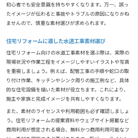
初心者でも安全意識を持ちやすくなります。万一、誤っ
住宅リフォームで失敗しない水道工事の基本知
たイメージが伝わると事故やトラブルの原因になりかね
識
ませんので、慎重な素材選びが求められます。
水道工事の基礎知識を素材で学ぶ方法
失敗しない水道工事素材の活用ポイント
住宅リフォームに適した水道工事素材選び
住宅リフォームに必要な水道工事素材とは
住宅リフォーム向けの水道工事素材を選ぶ際は、実際の
水道工事のDIYと専門業者の違いを知る
現場状況や作業工程をイメージしやすいイラストや写真
水道工事素材でリフォーム計画を最適化
を重視しましょう。例えば、配管工事の手順や蛇口の取
写真やイラスト素材が見せる水道工事の工夫と
り付け作業、キッチンやシンク周りの施工例など、具体
は
的な住宅設備を描いた素材が役立ちます。これにより、
水道工事写真素材で作業工程を明確化
施主や家族と完成イメージを共有しやすくなります。
イラスト素材が伝える水道工事の安全性
また、素材のライセンスや利用範囲も必ず確認しましょ
水道工事素材で実現できる工夫と事例
う。住宅リフォームの提案資料やウェブサイト掲載など
写真素材の効果的な水道工事活用法
商用利用が想定される場合、無料かつ商用利用可能なフ