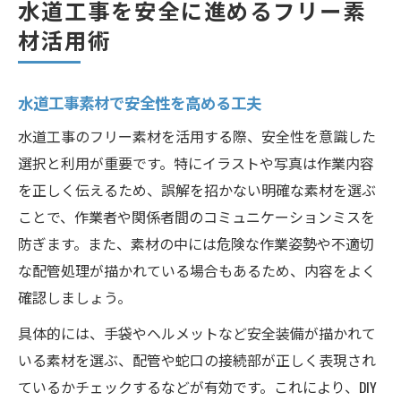
水道工事を安全に進めるフリー素
DIYで役立つ水道工事素材の選び方ガイド
材活用術
DIY向け水道工事素材の選定基準とは
水道工事素材で作業効率を高めるコツ
水道工事素材で安全性を高める工夫
自宅で使いやすい水道工事素材の種類
水道工事のフリー素材を活用する際、安全性を意識した
DIY初心者が避けたい水道工事素材の落とし
選択と利用が重要です。特にイラストや写真は作業内容
穴
を正しく伝えるため、誤解を招かない明確な素材を選ぶ
水道工事素材を選ぶ際の法的注意点
ことで、作業者や関係者間のコミュニケーションミスを
フリーイラストを活かした水道工事計画の実践
防ぎます。また、素材の中には危険な作業姿勢や不適切
水道工事イラスト素材で作業を可視化する
な配管処理が描かれている場合もあるため、内容をよく
住宅リフォーム計画に役立つ水道工事素材
確認しましょう。
水道工事イラストの活用事例とポイント
具体的には、手袋やヘルメットなど安全装備が描かれて
DIYで使える水道工事イラスト素材の探し方
いる素材を選ぶ、配管や蛇口の接続部が正しく表現され
水道工事素材で計画全体を共有する方法
ているかチェックするなどが有効です。これにより、DIY