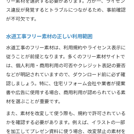
水道工事素材を使った情報共有のコツ
リー素材を選択する必要があります。万が一、ライセン
ス違反が発覚するとトラブルにつながるため、事前確認
作業イメージ共有に効く水道工事素材の選定の
が不可欠です。
コツ
水道工事素材で作業イメージを簡単共有
水道工事フリー素材の正しい利用範囲
失敗しない水道工事素材選定の基準
水道工事のフリー素材は、利用規約やライセンス表示に
DIY作業を助ける水道工事素材の活用法
従うことが前提となります。多くのフリー素材サイトで
水道工事素材がもたらすコミュニケーショ
は、個人利用・商用利用の可否やクレジット表記の要否
ン効果
などが明記されていますので、ダウンロード前に必ず確
水道工事素材選びで重視すべき安全性
認しましょう。特に、住宅リフォーム会社や業者が提案
書や広告に使用する場合、商用利用が認められている素
材を選ぶことが重要です。
また、素材を改変して使う際も、規約で許可されている
かを確認する必要があります。例えば、イラストの一部
を加工してプレゼン資料に使う場合、改変禁止の素材を