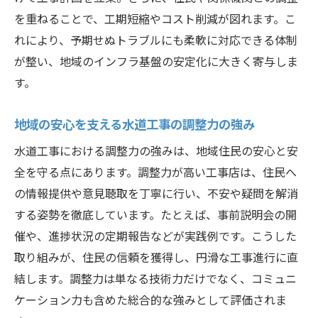
調整力に優れた工事店の探し方を紹介
を重ねることで、工期短縮やコスト削減が図れます。こ
工事店選びで重視したい調整力の違い
れにより、予期せぬトラブルにも柔軟に対応できる体制
筑西市指定工事店と水道課の連携体制
が整い、地域のインフラ基盤の安定化に大きく寄与しま
指定工事店のサービスを最大限活用する方
す。
法
地域の安心を支える水道工事の調整力の強み
水道課と連携した調整力強化のポイント
水道工事の調整力を水道課と共に高める方
水道工事における調整力の強みは、地域住民の安心と安
法
全を守る点にあります。調整力が高い工事店は、住民へ
の情報提供や意見聴取を丁寧に行い、不安や疑問を解消
連携体制が工事の質を左右する重要性
する姿勢を徹底しています。たとえば、事前説明会の開
水道課との情報共有で調整力を強化
催や、進捗状況の定期報告などが実践例です。こうした
緊急時の水道工事を支える連携の工夫
取り組みが、住民の信頼を獲得し、円滑な工事進行に直
調整力アップに欠かせない行政との協力
結します。調整力は単なる技術力だけでなく、コミュニ
筑西市水道課と工事店の実践的な連携例
ケーション力も含めた総合的な強みとして評価されま
費用対効果を高める水道工事計画の考え方