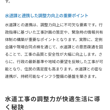
す。
水道工事の調整力で費用対効果を最大化
水道課と連携した調整力向上の重要ポイント
調整力がもたらす賢い水道工事計画の立て
方
水道課との連携は、調整力向上に不可欠な要素です。行
コストを抑えつつ質を高める調整力の秘訣
政指導に基づいた工事計画の策定や、緊急時の情報共有
体制の構築が重要なポイントとなります。実際に、定例
水道工事計画で見落としがちな調整力の視
会議や現場合同点検を通じて、水道課との意思疎通を図
点
ることで、工事の品質と安全性が大幅に向上します。さ
費用対効果を意識した水道工事の進め方
らに、行政の最新基準や地域の要望を反映した工事が可
筑西市で実践したい調整力重視の工事計画
能となり、住民の満足度も高まります。水道課との密な
連携が、持続可能なインフラ整備の基盤を築きます。
水道工事の調整力が快適生活に導
く秘訣