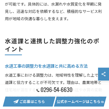
が可能です。具体的には、水漏れや水質変化を早期に発
見し、迅速な対応を依頼するなど、積極的なサービス利
用が地域の快適な暮らしを支えます。
水道課と連携した調整力強化のポ
イント
水道工事の調整力を水道課と共に高める方法
水道工事における調整力は、地域特性を理解した上で水
道課と協力することが不可欠です。理由は、農業地帯と
0296-54-6630
住宅地が混在する筑西市上中山では、水圧や水質の変動
が起こりやすく、個別事情に即した施工計画が求められ
ご応募はこちら
公式ホームページはこちら
るからです。例えば、事前に水道課と現地調査を重ね、