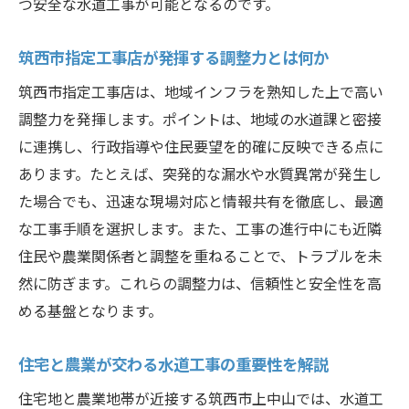
つ安全な水道工事が可能となるのです。
農業と住宅が混在する地域の水道工事対策
筑西市指定工事店が発揮する調整力とは何か
調整力を活かした水道工事で両立を実現
筑西市指定工事店は、地域インフラを熟知した上で高い
農業地帯の水道工事が抱える課題と対応策
調整力を発揮します。ポイントは、地域の水道課と密接
住宅地の快適さを保つ水道工事のポイント
に連携し、行政指導や住民要望を的確に反映できる点に
水道工事の調整力が地域調和に貢献する理
あります。たとえば、突発的な漏水や水質異常が発生し
由
た場合でも、迅速な現場対応と情報共有を徹底し、最適
筑西市指定工事店が提案する最適工事例
な工事手順を選択します。また、工事の進行中にも近隣
老朽化配管の課題を調整力で乗り越える方法
住民や農業関係者と調整を重ねることで、トラブルを未
水道工事の調整力で老朽化配管を安全更新
然に防ぎます。これらの調整力は、信頼性と安全性を高
老朽化配管問題を解決する調整力の実例
める基盤となります。
水道工事で配管トラブルを防ぐ調整力の力
住宅と農業が交わる水道工事の重要性を解説
迅速な対応が求められる配管工事の工夫
住宅地と農業地帯が近接する筑西市上中山では、水道工
調整力重視で水道工事の長寿命化を実現