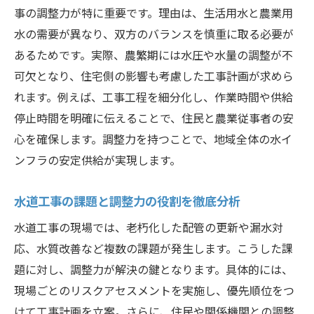
事の調整力が特に重要です。理由は、生活用水と農業用
筑西市水道課と連携する配管更新の進め方
水の需要が異なり、双方のバランスを慎重に取る必要が
水道工事の安全性と迅速対応を実現するコツ
あるためです。実際、農繁期には水圧や水量の調整が不
水道工事の調整力で安全管理を徹底する方
可欠となり、住宅側の影響も考慮した工事計画が求めら
法
れます。例えば、工事工程を細分化し、作業時間や供給
迅速対応を可能にする調整力のポイント
停止時間を明確に伝えることで、住民と農業従事者の安
水道工事の安全性は調整力と計画力が鍵
心を確保します。調整力を持つことで、地域全体の水イ
緊急時も安心な水道工事の迅速対応術
ンフラの安定供給が実現します。
調整力が現場の安全確保に果たす役割
水道工事の課題と調整力の役割を徹底分析
筑西市指定工事店による安心施工体制
水道工事の現場では、老朽化した配管の更新や漏水対
筑西市指定工事店の特徴と選び方ガイド
応、水質改善など複数の課題が発生します。こうした課
水道工事で選ばれる筑西市指定工事店の特
題に対し、調整力が解決の鍵となります。具体的には、
徴
現場ごとのリスクアセスメントを実施し、優先順位をつ
信頼できる指定工事店の見極めポイント
けて工事計画を立案。さらに、住民や関係機関との調整