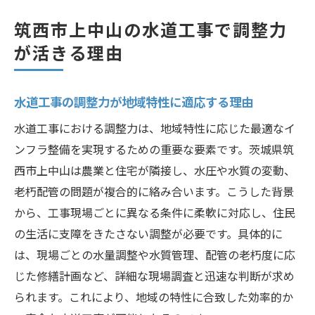
説
筑西市上中山の水道工事で調整力
水道工事の課題と調整力の役割を徹底分析
が活きる理由
地域の安心を支える水道工事の調整力の強
み
水道工事の調整力が地域特性に適応する理由
水道課と連携した調整力向上の重要ポイン
ト
水道工事における調整力は、地域特性に応じた最適なイ
水道工事の調整力が快適生活に導く秘訣
ンフラ整備を実現するための重要な要素です。茨城県筑
西市上中山は農業と住宅が隣接し、水圧や水質の変動、
快適な暮らしを実現する水道工事の調整力
老朽配管の問題が複合的に絡み合います。こうした背景
水道工事の調整力で守る地域の水質と水圧
から、工事現場ごとに異なる条件に柔軟に対応し、住民
調整力が生活インフラの安定に与える影響
の生活に支障をきたさない調整が必要です。具体的に
水道工事の信頼性は調整力で決まる理由
は、現場ごとの水量調整や水質管理、配管の老朽度に応
調整力重視の水道工事でトラブルを予防
じた修繕計画など、詳細な現場調査と迅速な判断が求め
筑西市の快適生活を支える水道工事の工夫
られます。これにより、地域の特性に合致した効率的か
農業と住宅が交わる地域に最適な水道工事とは