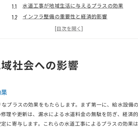
水道工事が地域生活に与えるプラスの効果
インフラ整備の重要性と経済的影響
地域社会への信頼を築くための水道工事
持続可能な地域発展を支える水道工事の役割
地域住民の生活品質向上に寄与する水道工事
水道工事が地域の将来を見据えるための鍵
地域社会への影響
給排水設備の老朽化が及ぼす生活への影響
老朽化した設備が引き起こす問題点
効果
住民の安全性を脅かす要因としての老朽化
設備交換の遅れが生活に及ぼすリスク
きなプラスの効果をもたらします。まず第一に、給水設備
老朽化対応で地域の安心を守るための方法
の修理や更新は、漏水による水道料金の無駄を防ぎ、経済
安定に寄与します。これらの水道工事によるプラスの効果
近隣住民との協力を促進する水道工事
迅速な対応が必要とされる理由とその解決策