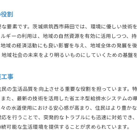
浄化槽設置プロセスとその影響
の役割
技術者が果たす水道工事の未来
要な要素です。茨城県筑西市蒔田では、環境に優しい技術
技術者育成が地域の未来を支える鍵
ネルギーの利用は、地域の自然資源を有効に活用しつつ、
最新技術を活用した水道工事の進化
、地域の経済活動にも良い影響を与え、地域全体の発展を
地域社会と技術者の協力関係の構築
、地域社会の未来をより明るいものにしていくための基盤
先進的な技術導入による効率化と安全性向上
技術者としてのキャリアと地域貢献の両立
道工事
未来を見据えた技術者の役割と責任
住民の生活品質を向上させる重要な役割を担っています。
水道設備更新で実現する安全で快適な暮らし
。また、最新の技術を活用した省エネ型給排水システムの
設備更新がもたらす生活の質向上
日々の水道使用における安心感が高まり、住民はより豊か
安全性を高めるための最新設備の導入
対応を行うことで、突発的なトラブルにも迅速に対処でき
持続可能な生活環境を提供することが求められています。
快適な暮らしを支える水道設備の選び方