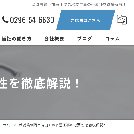
茨城県筑西市蒔田での水道工事の必要性を徹底解説！
0296-54-6630
ご応募はこちら
当社の働き方
会社概要
ブログ
コラム
正社員
中途
性を徹底解説！
新卒
現場作業員
転職
コラム
茨城県筑西市蒔田での水道工事の必要性を徹底解説！