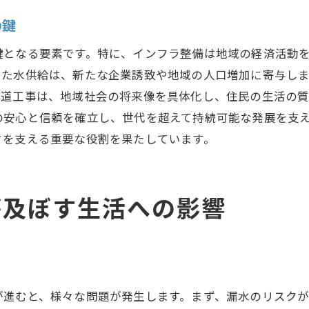
最新技術で実現する効率的な水道設備
の鍵
ライフスタイルに合わせた設備更新の提案
地域特有のニーズに基づいた設備選定
鍵となる要素です。特に、インフラ整備は地域の経済活動
した水供給は、新たな企業誘致や地域の人口増加に寄与し
プロフェッショナルとしての成長と地域貢献
水道工事は、地域社会の将来像を具体化し、住民の生活の
プロフェッショナルとしてのスキルアップの道
の安心と信頼を確立し、世代を超えて持続可能な発展を支
地域社会への貢献を軸としたキャリア形成
さを支える重要な役割を果たしています。
成長することで地域に還元する仕組み
職業倫理と地域の信頼構築
プロフェッショナルが果たす地域発展への役割
が及ぼす生活への影響
地元企業との協力による相乗効果
水道工事が地域の安心を支える理由
地域の安心を支える水道工事の基盤
安全な水供給の実現を目指して
が進むと、様々な問題が発生します。まず、漏水のリスク