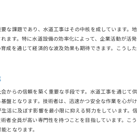
茨城県筑西市蒔田の水道工事が担う役割
地域特性に応じた水道工事のポイント
重要な課題であり、水道工事はその中核を成しています。
筑西市蒔田の水道工事の現状と課題
されます。特に水道設備の効率化によって、企業活動が活
地域密着型のサービスがもたらす安心感
の育成を通じて経済的な波及効果も期待できます。こうし
公共事業としての水道工事の意義
未来を見据えた水道工事の展望
地域のニーズに応えるための取り組み
事
浄化槽設置の重要性と地域環境への貢献
社会からの信頼を築く重要な手段です。水道工事を通じて
浄化槽設置がもたらす環境保全効果
る基盤となります。技術者は、迅速かつ安全な作業を心が
地域環境を守るための技術的アプローチ
が生活に及ぼす影響を最小限に抑える努力をしています。
浄化槽の役割とその重要性
技術者全員が高い専門性を持つことを目指しています。こ
持続可能な環境づくりを支援する施策
可能となります。
地域住民の意識向上と環境保護活動