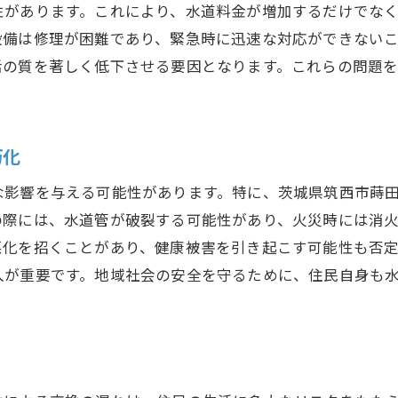
地域の健康を守るための水道工事
性があります。これにより、水道料金が増加するだけでな
設備は修理が困難であり、緊急時に迅速な対応ができない
住民の信頼を得るための品質管理
活の質を著しく低下させる要因となります。これらの問題
地域特有の課題に応える水道工事
水道工事が地域の未来を形作る理由
朽化
な影響を与える可能性があります。特に、茨城県筑西市蒔
の際には、水道管が破裂する可能性があり、火災時には消
悪化を招くことがあり、健康被害を引き起こす可能性も否
入が重要です。地域社会の安全を守るために、住民自身も