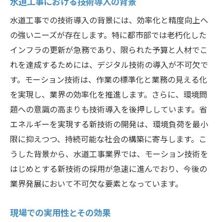
水道工事における技術導入の背景
新
水道工事での技術導入の背景には、効率化と精度向上へ
従来の工法との比較分析
の強いニーズが存在します。特に都市部では老朽化した
革新を支える技術的要素
インフラの更新が急務であり、限られた予算と人材でこ
施工現場への影響とその評価
れを達成するためには、デジタル技術の導入が不可欠で
す。モーション技術は、作業の標準化と業務の見える化
ユーザー視点から見た技術の利点
を実現し、業界の効率化を推進します。さらに、環境問
既存インフラとの統合性
題への意識の高まりも技術導入を後押ししています。省
将来的な技術拡張の可能性
エネルギーを実現する新技術の開発は、環境負荷を最小
モーション技術活用で水道工事の作業時間を短
限に抑えつつ、持続可能な社会の構築に寄与します。こ
縮
うした背景から、水道工事業界では、モーション技術を
効率的な作業手順の構築
はじめとする新技術の採用が急速に進んでおり、今後の
リアルタイムデータによる時間管理
業界発展において不可欠な要素となっています。
自動化技術による人手削減
現場での実用性とその効果
作業時間短縮の成功事例