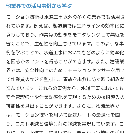
技術革新がもたらす新しい価値
他業界での活用事例から学ぶ
インフラ整備の未来像
モーション技術は水道工事以外の多くの業界でも活用さ
競争力強化と市場拡大の可能性
れています。例えば、製造業では生産ラインの効率化に
持続可能な開発目標への貢献
貢献しており、作業員の動きをモニタリングして無駄を
水道工事におけるモーション技術の応用事例
省くことで、生産性を向上させています。このような事
例を学ぶことで、水道工事においてもどのように効率化
国内外での成功事例紹介
を図るかのヒントを得ることができます。また、建設業
実用化に至るまでのステップ
界では、安全性向上のためにモーションセンサーを用い
技術的課題とその克服方法
て作業員の動きを監視し、事故を未然に防ぐ取り組みが
現場での具体的な使用例
進んでいます。これらの事例から、水道工事においても
利用者の声と技術評価
安全管理強化や作業効率化を実現するための技術導入の
学ぶべき教訓と今後の展望
可能性を見出すことができます。さらに、物流業界で
は、モーション技術を用いて配送ルートの最適化を図
り、コスト削減と環境負荷の軽減を実現しています。こ
れにより、水道工事においても、モーション技術の活用