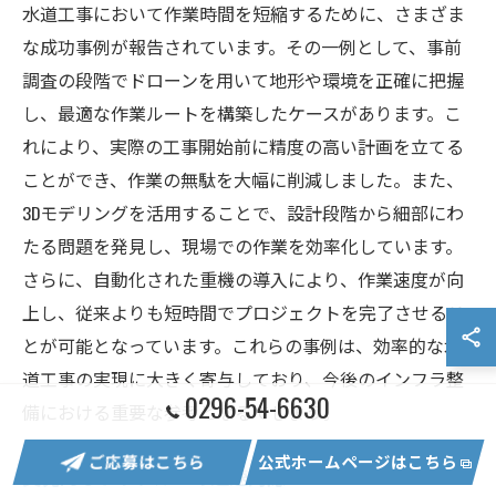
水道工事において作業時間を短縮するために、さまざま
な成功事例が報告されています。その一例として、事前
調査の段階でドローンを用いて地形や環境を正確に把握
し、最適な作業ルートを構築したケースがあります。こ
れにより、実際の工事開始前に精度の高い計画を立てる
ことができ、作業の無駄を大幅に削減しました。また、
3Dモデリングを活用することで、設計段階から細部にわ
たる問題を発見し、現場での作業を効率化しています。
さらに、自動化された重機の導入により、作業速度が向
上し、従来よりも短時間でプロジェクトを完了させるこ
とが可能となっています。これらの事例は、効率的な水
道工事の実現に大きく寄与しており、今後のインフラ整
0296-54-6630
備における重要な参考となるでしょう。
ご応募はこちら
公式ホームページはこちら
突発的なトラブルへの迅速対応