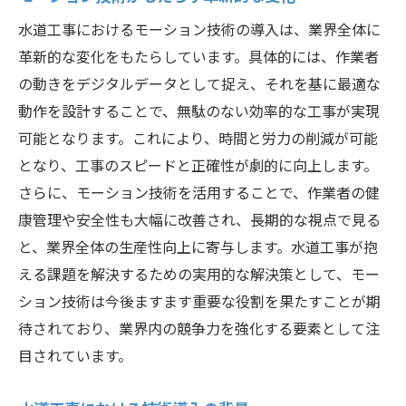
作業効率の向上とコスト削減
水道工事におけるモーション技術の導入は、業界全体に
精度の高い施工を実現する方法
革新的な変化をもたらしています。具体的には、作業者
安全性向上に繋がる技術の使い方
の動きをデジタルデータとして捉え、それを基に最適な
現場スタッフの負担軽減
動作を設計することで、無駄のない効率的な工事が実現
データ活用によるプロジェクト管理
可能となります。これにより、時間と労力の削減が可能
環境負荷の低減と持続可能性
となり、工事のスピードと正確性が劇的に向上します。
モーション技術で変わる水道工事の効率と精度
さらに、モーション技術を活用することで、作業者の健
効率化に直結する最新技術
康管理や安全性も大幅に改善され、長期的な視点で見る
と、業界全体の生産性向上に寄与します。水道工事が抱
精度向上のためのモーション活用例
える課題を解決するための実用的な解決策として、モー
プロジェクトスケジュールの短縮効果
ション技術は今後ますます重要な役割を果たすことが期
施工ミスの減少と品質管理
待されており、業界内の競争力を強化する要素として注
リアルタイムモニタリングの利点
目されています。
技術支援による現場判断の迅速化
水道工事におけるモーション技術がもたらす革