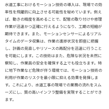
突発的なトラブルへの迅速対応
水道工事におけるモーション技術の導入は、現場での効
率性を飛躍的に向上させる可能性を秘めています。例え
時間短縮がもたらす経済的効果
ば、動きの精度を高めることで、配管の取り付けや修理
水道工事の課題をモーション技術で解決する方
作業が迅速かつ正確に行えるようになり、工期の短縮が
法
期待できます。また、モーションセンサーによるリアル
現場での課題特定と技術的解決策
タイムのデータ収集は、作業の進捗状況を即座に把握
モーション技術の導入プロセス
し、計画の見直しやリソースの再配分を迅速に行うこと
課題別ソリューション事例集
を可能にします。この技術はまた、危険な状況を未然に
技術導入によるリスク管理
察知し、作業員の安全を確保する上でも役立ちます。特
利便性を高めるための工夫
に地下作業など危険が伴う環境では、モーション技術の
利用が作業のリスクを最小限に抑える効果を発揮しま
継続的な改善を促す技術の活用
す。これにより、水道工事の現場での業務の流れをスム
モーション技術が水道工事に与えるインパクト
ーズにし、質の高いインフラ整備を実現することができ
施工業界全体への影響
ます。
地域社会への恩恵と期待