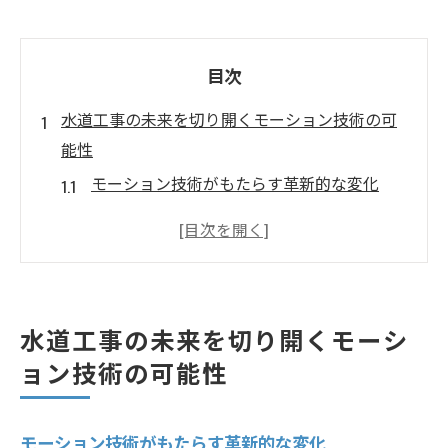
目次
水道工事の未来を切り開くモーション技術の可
能性
モーション技術がもたらす革新的な変化
水道工事における技術導入の背景
現場での実用性とその効果
他業界での活用事例から学ぶ
未来の水道工事を支える技術
水道工事の未来を切り開くモーシ
モーション技術の進化と今後の展望
ョン技術の可能性
水道工事現場におけるモーション技術の導入メ
リット
モーション技術がもたらす革新的な変化