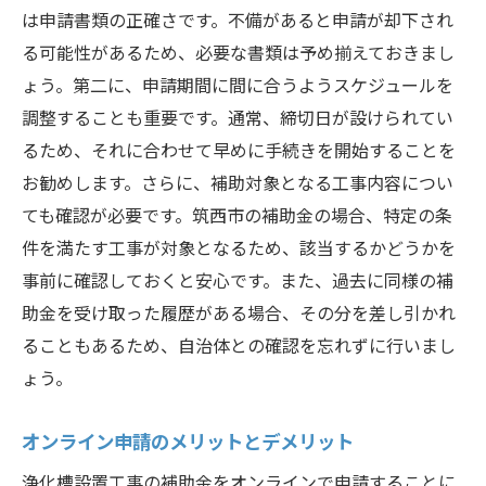
補助金と併用できる保険の活用
は申請書類の正確さです。不備があると申請が却下され
エコフレンドリーな工事への取り組み
る可能性があるため、必要な書類は予め揃えておきまし
工事後のメンテナンスと補助制度
ょう。第二に、申請期間に間に合うようスケジュールを
調整することも重要です。通常、締切日が設けられてい
市民が知っておきたい補助金情報
るため、それに合わせて早めに手続きを開始することを
筑西市の浄化槽設置工事における補助金活用で
お勧めします。さらに、補助対象となる工事内容につい
資金面の不安を解消
ても確認が必要です。筑西市の補助金の場合、特定の条
資金計画を立てるための基礎知識
件を満たす工事が対象となるため、該当するかどうかを
補助金を使った現実的なライフプラン
事前に確認しておくと安心です。また、過去に同様の補
財政支援を受けるための条件とは
助金を受け取った履歴がある場合、その分を差し引かれ
経済的負担を軽減するためのヒント
ることもあるため、自治体との確認を忘れずに行いまし
補助金制度を利用したリスク管理
ょう。
資金相談窓口の活用方法
オンライン申請のメリットとデメリット
浄化槽設置工事の補助金活用術筑西市での実例
を紹介
浄化槽設置工事の補助金をオンラインで申請することに