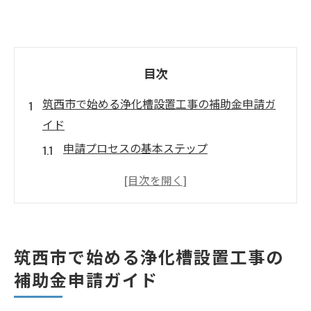
目次
筑西市で始める浄化槽設置工事の補助金申請ガ
イド
申請プロセスの基本ステップ
必要な書類とその準備方法
補助金申請時の注意点
オンライン申請のメリットとデメリット
補助金が適用される工事内容
筑西市で始める浄化槽設置工事の
申請後のフォローアップ手続き
補助金申請ガイド
浄化槽設置工事をお得に筑西市の補助金を最大
限活用する方法