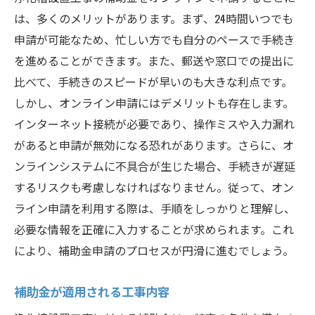
は、多くのメリットがあります。まず、24時間いつでも
成功事例から学ぶ補助金活用法
申請が可能なため、忙しい方でも自分のペースで手続き
地域での実践例と成果
を進めることができます。また、郵送や窓口での提出に
補助金を活用した工事後の変化
比べて、手続きのスピードが早いのも大きな利点です。
住民の声から見る補助金の恩恵
しかし、オンライン申請にはデメリットも存在します。
他の自治体との比較と違い
インターネット接続が必要であり、操作ミスや入力漏れ
実例から見るトラブル回避方法
があると申請が無効になる恐れがあります。さらに、オ
筑西市での浄化槽設置工事を支える補助金制度
ンラインシステムに不具合が生じた場合、手続きが遅延
の最新情報
するリスクも考慮しなければなりません。従って、オン
ライン申請を利用する際は、手順をしっかりと理解し、
最新の補助金制度の概要
必要な情報を正確に入力することが求められます。これ
年度ごとの制度の変更点
により、補助金申請のプロセスが円滑に進むでしょう。
補助金制度に関するQ&A
新たな支援策とその活用方法
補助金が適用される工事内容
補助金制度の今後の見通し