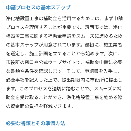
申請プロセスの基本ステップ
補助金をフル活用するための計画作り
浄化槽設置工事の補助金を活用するためには、まず申請
コスト効果を高める資金活用術
プロセスを理解することが重要です。筑西市では、浄化
地元の施工業者選びのポイント
槽設置工事に関する補助金申請をスムーズに進めるため
過去の利用者の声と成功事例
の基本ステップが用意されています。最初に、施工業者
予算内で理想の工事を実現する秘訣
を選定し、施工計画を立てることから始めます。次に、
補助金申請のタイミングと最適化
市役所の窓口や公式ウェブサイトで、補助金申請に必要
浄化槽設置工事の初期費用を抑える筑西市の補
な書類や条件を確認します。そして、申請書を入手し、
助金制度の魅力
必要事項を記入した上で、提出期限内に市役所に提出し
初期投資を軽減する補助金の概要
ます。このプロセスを適切に踏むことで、スムーズに補
助金を受け取ることができ、浄化槽設置工事を始める際
知られざる補助金のメリット
の資金面の負担を軽減できます。
利息削減と補助金の相乗効果
制度利用における長期的な視点
必要な書類とその準備方法
補助金を活用した資金計画の立て方