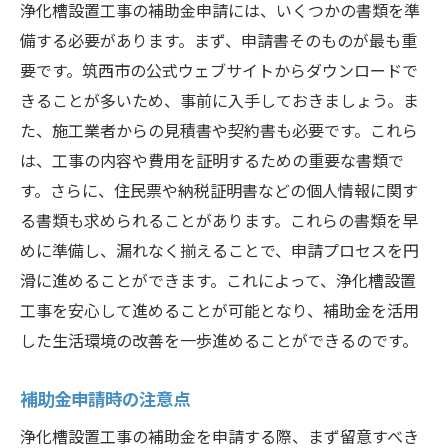
浄化槽設置工事の補助金申請には、いくつかの書類を準
節約できるコストとその内訳
備する必要があります。まず、申請書そのものが最も重
筑西市の補助金で浄化槽設置工事をスムーズに
要です。筑西市の公式ウェブサイトからダウンロードで
行うステップ
きることが多いため、事前に入手しておきましょう。ま
工事前の事前準備と確認事項
た、施工業者からの見積書や契約書も必要です。これら
補助金申請書類の作成手順
は、工事の内容や費用を証明するための重要な書類で
施工業者との連携方法
す。さらに、住民票や納税証明書などの個人情報に関す
る書類も求められることがあります。これらの書類を早
工事期間中の注意点と対策
めに準備し、漏れなく揃えることで、申請プロセスを円
補助金適用後の手続きの流れ
滑に進めることができます。これによって、浄化槽設置
トラブルを避けるためのポイント
工事を安心して進めることが可能となり、補助金を活用
浄化槽設置工事を安心して進めるための筑西市
した生活環境の改善を一歩進めることができるのです。
の補助金制度の活用法
安心して工事を進めるための基礎知識
補助金申請時の注意点
補助金を最大限に活用するための提案
浄化槽設置工事の補助金を申請する際、まず留意すべき